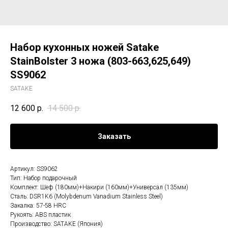
Набор кухонных ножей Satake
StainBolster 3 ножа (803-663,625,649)
SS9062
SATAKE
12 600
р.
14 500
р.
Заказать
Артикул: SS9062
Тип: Набор подарочный
Комплект: Шеф (180мм)+Накири (160мм)+Универсал (135мм)
Сталь: DSR1K6 (Molybdenum Vanadium Stainless Steel)
Закалка: 57-58 HRC
Рукоять: ABS пластик
Производство: SATAKE (Япония)