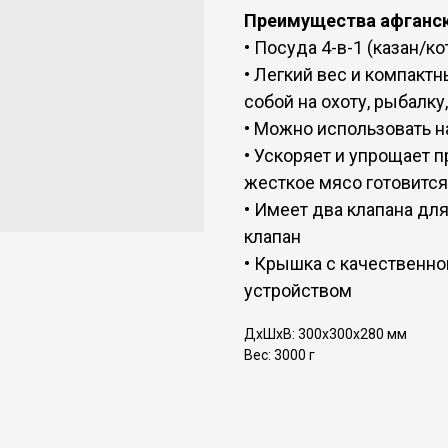
Преимущества афганск
• Посуда 4-в-1 (казан/к
• Легкий вес и компакт
собой на охоту, рыбалку,
• Можно использовать н
• Ускоряет и упрощает 
жесткое мясо готовится
• Имеет два клапана дл
клапан
• Крышка с качественн
устройством
ДxШxВ: 300x300x280 мм
Вес: 3000 г