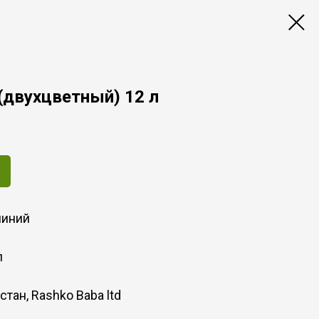
(двухцветный) 12 л
иний
л
тан, Rashko Baba ltd